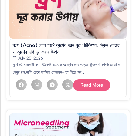
ব্রণ (Acne) কেন হয়? ব্রণের ধরন বুঝে চিকিৎসা, স্কিন কেয়ার
ও ব্রণের দাগ দূর করার উপায়
July 25, 2026
মুখে হঠাৎ একটা ব্রণ উঠলেই অনেকে অস্থির হয়ে পড়েন; টুথপেস্ট লাগাবেন নাকি
লেবুর রস,নাকি চেপে ফাটিয়ে ফেলবেন- তা নিয়ে শুরু...
Read More