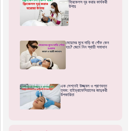
ফ্রিকেলস দূর করার কার্যকরী
উপায়
মেয়েদের মুখে দাড়ি বা গোঁফ কেন
হয়? জেনে নিন স্থায়ী সমাধান
এক সেশনেই উজ্জ্বল ও প্রাণবন্ত
ত্বক: হাইড্রাফেসিয়ালের জাদুকরী
উপকারিতা