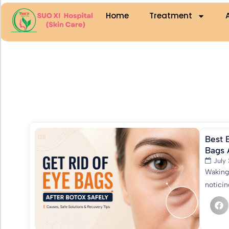
Home
Treatment
Best 
Bags 
July
Waking 
noticin