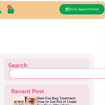
0
Book Appointment
Search
Recent Post
Best Eye Bag Treatment:
How to Get Rid of Under