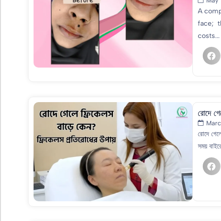
May 
A comp
face; t
costs...
রোদে গে
Marc
রোদে গেলে
সময় বাইর