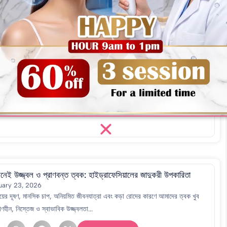
 মুখে দাড়ি বা গোঁফ কেন হয়? জেনে নিন স্থায়ী সমাধান
uary 23, 2026
মনে দাঁড়িয়ে নিজের যত্ন নিতে কার না ভালো লাগে? কিন্তু সেই আয়নাতেই যদি হঠাৎ ঠোঁটের
ুতনিতে কিংবা...
Read More
েই উজ্জ্বল ও প্রাণবন্ত ত্বক: হাইড্রাফেসিয়ালের জাদুকরী উপকারিতা
uary 23, 2026
ময়ের দূষণ, মানসিক চাপ, অনিয়মিত জীবনযাত্রা এবং কড়া রোদের কারণে আমাদের ত্বক খুব
াণহীন, নিস্তেজ ও স্বাভাবিক উজ্জ্বলতা...