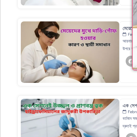
মেয়েদের
Febr
আয়নার সা
উপরে বা থ
এক সেশন
Febr
বর্তমান স
দ্রুতই প্র