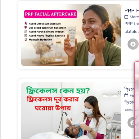
PRP F
Marc
PRP fac
platele
ফ্রিকেলস
Febr
ফ্রিকেলস 
কালচে রঙের