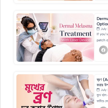
Derma
Optio
July
If you’
patch o
ব্রণ (A
করার উপা
July
মুখে হঠাৎ
ফাটিয়ে ফে