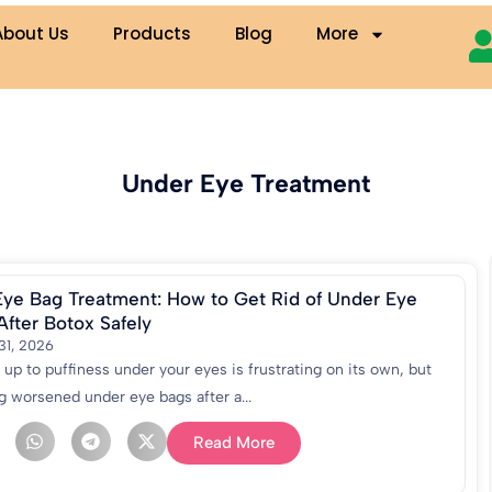
About Us
Products
Blog
More
Under Eye Treatment
Eye Bag Treatment: How to Get Rid of Under Eye
After Botox Safely
 31, 2026
up to puffiness under your eyes is frustrating on its own, but
g worsened under eye bags after a...
Read More