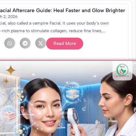
acial Aftercare Guide: Heal Faster and Glow Brighter
h 2, 2026
ial, also called a vampire Facial. It uses your body’s own
t-rich plasma to stimulate collagen, reduce fine lines,...
Read More
 কেন হয়? ফ্রিকেলস দূর করার কার্যকরী উপায়
uary 25, 2026
দূর করার সহজ উপায় ফ্রিকেলস কী? ফ্রিকেলস হলো ত্বকে দৃশ্যমান ছোট, সমতল, বাদামী বা
 দাগ। চিকিৎসাবিজ্ঞানের ভাষায়,...
Read More