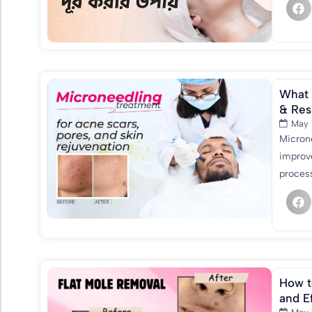
What 
& Res
May 
Microne
improve
process.
How t
and E