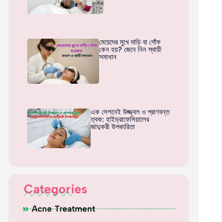
মেয়েদের মুখে দাড়ি বা গোঁফ
কেন হয়? জেনে নিন স্থায়ী
সমাধান
এক সেশনেই উজ্জ্বল ও প্রাণবন্ত
ত্বক: হাইড্রাফেসিয়ালের
জাদুকরী উপকারিতা
Categories
Acne Treatment